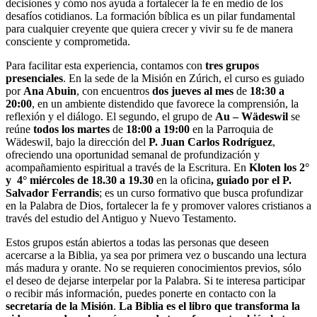
decisiones y cómo nos ayuda a fortalecer la fe en medio de los
desafíos cotidianos. La formación bíblica es un pilar fundamental
para cualquier creyente que quiera crecer y vivir su fe de manera
consciente y comprometida.
Para facilitar esta experiencia, contamos con
tres grupos
presenciales
. En la sede de la Misión en Zúrich, el curso es guiado
por
Ana Abuin
, con encuentros
dos jueves al mes
de
18:30 a
20:00
, en un ambiente distendido que favorece la comprensión, la
reflexión y el diálogo. El segundo, el grupo de
Au – Wädeswil
se
reúne
todos los martes
de
18:00 a 19:00
en la Parroquia de
Wädeswil, bajo la dirección del
P. Juan Carlos Rodríguez
,
ofreciendo una oportunidad semanal de profundización y
acompañamiento espiritual a través de la Escritura. En
Kloten los 2°
y 4° miércoles de 18.30 a 19.30
en la oficina
, guiado por el P.
Salvador Ferrandis
; es un curso formativo que busca profundizar
en la Palabra de Dios, fortalecer la fe y promover valores cristianos a
través del estudio del Antiguo y Nuevo Testamento.
Estos grupos están abiertos a todas las personas que deseen
acercarse a la Biblia, ya sea por primera vez o buscando una lectura
más madura y orante. No se requieren conocimientos previos, sólo
el deseo de dejarse interpelar por la Palabra. Si te interesa participar
o recibir más información, puedes ponerte en contacto con la
secretaría de la Misión
.
La Biblia es el libro que transforma la