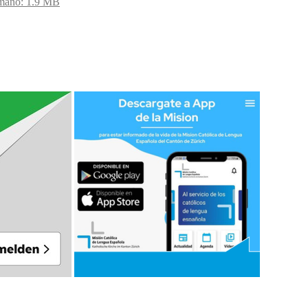
maño: 1.9 MB